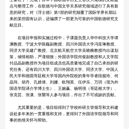
点与整理工作，在歌德与中国文学关系研究领域进行了具有新
意的研究，对《浮士德》第1部的研究颠覆了国际学界长期以
来的某些固有认识，还编撰了一部更为可靠的中国歌德研究文
献总目。
在项目申报和实施过程中，子课题负责人华中科技大学谭
渊教授、宁波大学陈巍副教授、四川外国语大学冯亚琳教授、
同济大学吴建广教授、北京航天航空大学吴晓樵教授均出谋划
策，倾情相助，严谨细致；外国语学院何俊副教授和人文学院
付品晶副教授作为项目组成员也高质量地完成了自己承担的研
究任务。还有四川大学、四川外国语大学、同济大学、中国人
民大学和德国哥廷根大学等国内外院校的青年学者段懿玲、何
晶玮、胡丹、孔婧倩、刘娜、欧翔英、任伊乐、万玥（现为外
国语学院译介学博士生）、王婉赢、杨明强（哥廷根大学）、
张克芸、张潇、张龑等人参与项目，作出了不可或缺的贡献。
尤其重要的是，项目组得到了学校科研主管领导和文科建
设处多年来的一贯重视和支持，更得到了外国语学院领导和同
事的热情关怀与帮助。