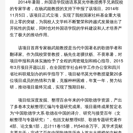
2014年暑期，外国语学院德语系莫光华教授携手兄弟院校
的专家学者，在杨武能教授的支持下申报了该项目。2014年
11月5日，该项目正式立项，实现了我校国家社科基金重大项
目上零的突破，为我校人文学科不断繁荣和跨越式发展做出了
开拓性的贡献，同时也对外国语学院的学科建设和人才培养产
生了极大的推动作用。
该项目首席专家杨武能教授是当代中国著名的歌德学者和
翻译家。作为我校荣誉教授，杨先生老骥伏枥、不畏寒暑，对
项目申报和具体实施给予了全程的周密规划和精心指导。2015
年3月项目开题以后，在全国哲学社会科学工作办公室和四川
省社科联规划办的科学指导下，项目秘书莫光华教授凝聚20多
位项目成员的热情和力量，克服种种困难，年复一年，努力钻
研，推动项目最终完成，实现了预期目标。
项目组深度发掘、整理百余年来的中国歌德学资源，产出
了多卷本文献整理汇编与专题研究成果。项目最终成果暂定名
为“中国歌德学大系·歌德在中国的译介、研究与接受百年（文
献整理与专题研究）”，包括文献整理6部、歌德专题研究著作
4部、论文集1部，总计11卷15册，约540余万字。其学术贡献
主要在于：完成了百年中国歌德学历史上首次大规模的文献盘