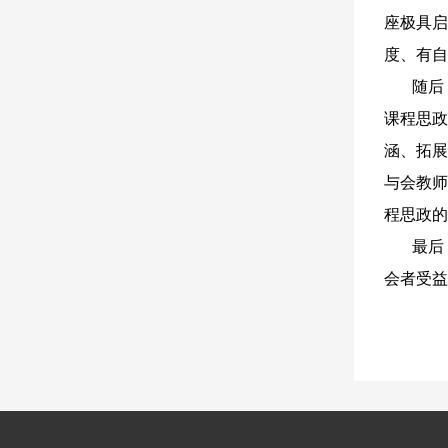
座极具启
度、有自
随后，
课程思政
涵、拓展
与会教师
程思政的
最后，
会者受益